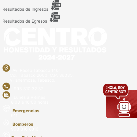
Resultados de Ingresos
Resultados de Egresos
Av. Paseo Tabasco 1401
Col. Tabasco 2000. C.P. 86035,
Villahermosa, Tabasco.
993 310 32 32
Lunes a Viernes
8:00 a 16:00 horas
Emergencias
911
Bomberos
993 316 8816