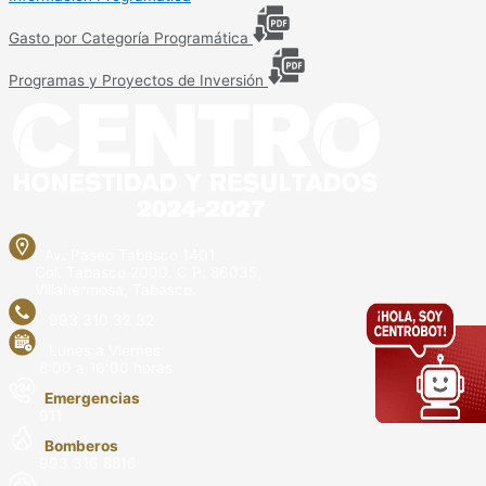
Gasto por Categoría Programática
Programas y Proyectos de Inversión
Av. Paseo Tabasco 1401
Col. Tabasco 2000. C.P. 86035,
Villahermosa, Tabasco.
993 310 32 32
Lunes a Viernes
8:00 a 16:00 horas
Emergencias
911
Bomberos
993 316 8816