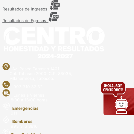
Resultados de Ingresos
Resultados de Egresos
Av. Paseo Tabasco 1401
Col. Tabasco 2000. C.P. 86035,
Villahermosa, Tabasco.
993 310 32 32
Lunes a Viernes
8:00 a 16:00 horas
Emergencias
911
Bomberos
993 316 8816