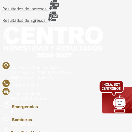
Resultados de Ingresos
Resultados de Egresos
Av. Paseo Tabasco 1401
Col. Tabasco 2000. C.P. 86035,
Villahermosa, Tabasco.
993 310 32 32
Lunes a Viernes
8:00 a 16:00 horas
Emergencias
911
Bomberos
993 316 8816