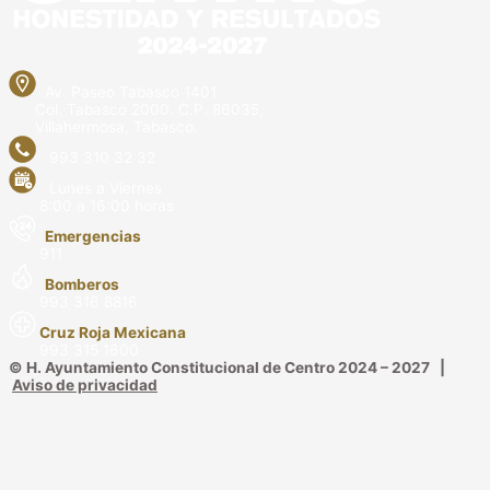
Av. Paseo Tabasco 1401
Col. Tabasco 2000. C.P. 86035,
Villahermosa, Tabasco.
993 310 32 32
Lunes a Viernes
8:00 a 16:00 horas
Emergencias
911
Bomberos
993 316 8816
Cruz Roja Mexicana
993 315 1600
© H. Ayuntamiento Constitucional de Centro 2024 – 2027 |
Aviso de privacidad