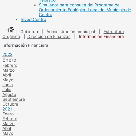
Tabasco
Simulador para consulta del Programa de
Ordenamiento Ecológico Local del Municipio de
Centro
InvestCentro
| Gobierno |
Administración municipal
|
Estructura
Orgánica
|
Dirección de Finanzas
|
Información Financiera
Información
Financiera
2022
Enero
Febrero
Marzo
Abril
Mayo
Junio
Julio
Agosto
Septiembre
Octubre
2021
Enero
Febrero
Marzo
Abril
Mayo