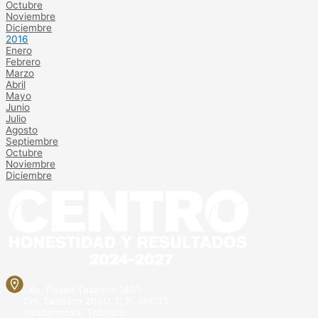
Octubre
Noviembre
Diciembre
2016
Enero
Febrero
Marzo
Abril
Mayo
Junio
Julio
Agosto
Septiembre
Octubre
Noviembre
Diciembre
Av. Paseo Tabasco 1401
Col. Tabasco 2000. C.P. 86035,
Villahermosa, Tabasco.