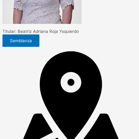
Titular: Beatriz Adriana Roja Ysquierdo
Semblanza