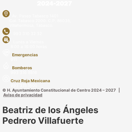
Av. Paseo Tabasco 1401
Col. Tabasco 2000. C.P. 86035,
Villahermosa, Tabasco.
993 310 32 32
Lunes a Viernes
8:00 a 16:00 horas
Emergencias
911
Bomberos
993 316 8816
Cruz Roja Mexicana
993 315 1600
© H. Ayuntamiento Constitucional de Centro 2024 – 2027 |
Aviso de privacidad
Beatriz de los Ángeles
Pedrero Villafuerte