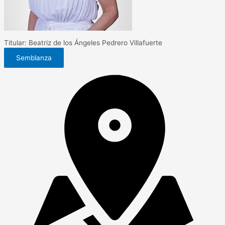
Titular: Beatriz de los Ángeles Pedrero Villafuerte
Semblanza