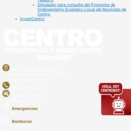
Tabasco
Simulador para consulta del Programa de
Ordenamiento Ecológico Local del Municipio de
Centro
InvestCentro
Av. Paseo Tabasco 1401
Col. Tabasco 2000. C.P. 86035,
Villahermosa, Tabasco.
993 310 32 32
Lunes a Viernes
8:00 a 16:00 horas
Emergencias
911
Bomberos
993 316 8816